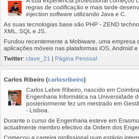
A sua experiência professional começou 
regras de codificação e mais tarde desen
injection software
utilizando Java e C.
As suas tecnologias base são PHP - ZEND techn
XML, SQL e JS.
Fundou recentemente a Mobiware, uma empresa 
aplicações móveis nas plataformas iOS, Android e 
Twitter
:
clave_21
|
Página Pessoal
Carlos Ribeiro
(
carlosribeiro
)
Carlos Lebre Ribeiro, nascido em Coimbra
Engenharia Informática na Universidade 
posteriormente fez um mestrado em Ges
- Lisboa.
Durante o curso de Engenharia esteve em Erasmu
actualmente membro efectivo da Ordem dos Engen
Começou a carreira profissional num estágio inter