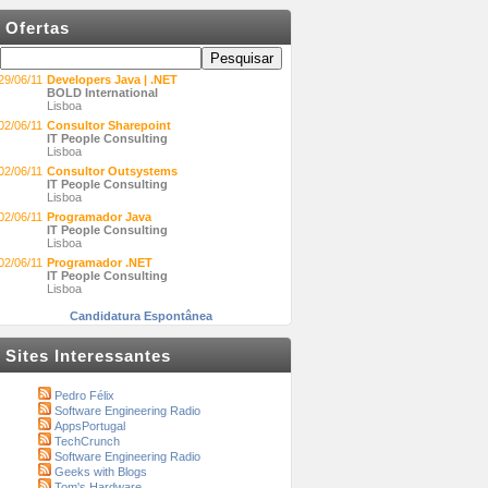
Ofertas
29/06/11
Developers Java | .NET
BOLD International
Lisboa
02/06/11
Consultor Sharepoint
IT People Consulting
Lisboa
02/06/11
Consultor Outsystems
IT People Consulting
Lisboa
02/06/11
Programador Java
IT People Consulting
Lisboa
02/06/11
Programador .NET
IT People Consulting
Lisboa
Candidatura Espontânea
Sites Interessantes
Pedro Félix
Software Engineering Radio
AppsPortugal
TechCrunch
Software Engineering Radio
Geeks with Blogs
Tom's Hardware