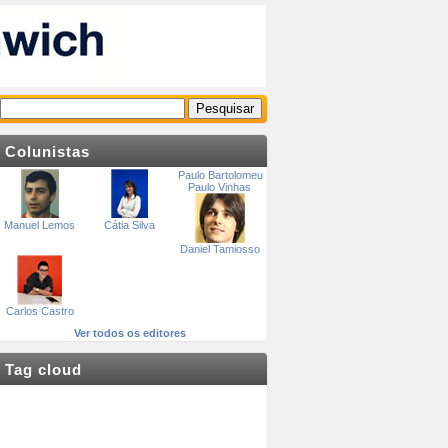
Colunistas
Paulo Bartolomeu
Paulo Vinhas
Manuel Lemos
Cátia Silva
Daniel Tamiosso
Carlos Castro
Ver todos os editores
Tag cloud