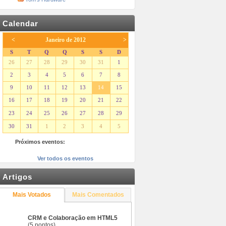
Calendar
<
Janeiro de 2012
>
S
T
Q
Q
S
S
D
26
27
28
29
30
31
1
2
3
4
5
6
7
8
9
10
11
12
13
14
15
16
17
18
19
20
21
22
23
24
25
26
27
28
29
30
31
1
2
3
4
5
Próximos eventos:
Ver todos os eventos
Artigos
Mais Votados
Mais Comentados
CRM e Colaboração em HTML5
(5 pontos)