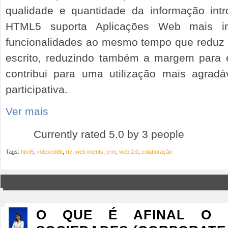
qualidade e quantidade da informação int
HTML5 suporta Aplicações Web mais in
funcionalidades ao mesmo tempo que reduz 
escrito, reduzindo também a margem para 
contribui para uma utilização mais agradá
participativa.
Ver mais
Currently rated 5.0 by 3 people
Tags:
html5
,
indexeddb
,
rtc
,
web intents
,
crm
,
web 2.0
,
colaboração
O QUE É AFINAL O 