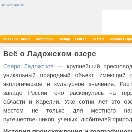
The Wise Advise
Bases de Dados
Tecnologia
Design
Outras
Gestão
Sistemas Ope
Всё о Ладожском озере
Озеро Ладожское
— крупнейший пресновод
уникальный природный объект, имеющий о
экологическое и культурное значение. Рас
западе России, оно раскинулось на терр
области и Карелии. Уже сотни лет это оз
местом не только для местного на
путешественников, ученых, любителей природ
История происхождения и географичес