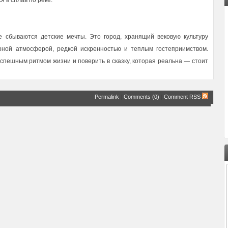
я в сплав по реке.
е сбываются детские мечты. Это город, хранящий вековую культуру
рной атмосферой, редкой искренностью и теплым гостеприимством.
еспешным ритмом жизни и поверить в сказку, которая реальна — стоит
Permalink
|
Comments (0)
|
Comment RSS