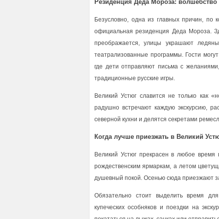
Резиденция Деда Мороза: волшебство 
Безусловно, одна из главных причин, по 
официальная резиденция Деда Мороза. Зд
преображается, улицы украшают ледяны
театрализованные программы. Гости могут
где дети отправляют письма с желаниями,
традиционные русские игры.
Великий Устюг славится не только как «
радушно встречают каждую экскурсию, ра
северной кухни и делятся секретами ремес
Когда лучше приезжать в Великий Уст
Великий Устюг прекрасен в любое время 
рождественским ярмаркам, а летом цветущ
душевный покой. Осенью сюда приезжают з
Обязательно стоит выделить время для
купеческих особняков и поездки на экск