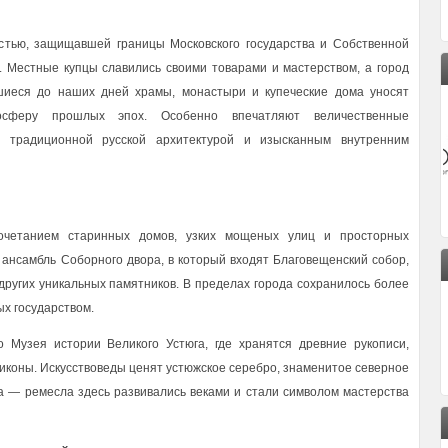
стью, защищавшей границы Московского государства и Собственной
. Местные купцы славились своими товарами и мастерством, а город
шиеся до наших дней храмы, монастыри и купеческие дома уносят
осферу прошлых эпох. Особенно впечатляют величественные
с традиционной русской архитектурой и изысканным внутренним
очетанием старинных домов, узких мощеных улиц и просторных
ансамбль Соборного двора, в который входят Благовещенский собор,
других уникальных памятников. В пределах города сохранилось более
ых государством.
Музея истории Великого Устюга, где хранятся древние рукописи,
 иконы. Искусствоведы ценят устюжское серебро, знаменитое северное
ва — ремесла здесь развивались веками и стали символом мастерства