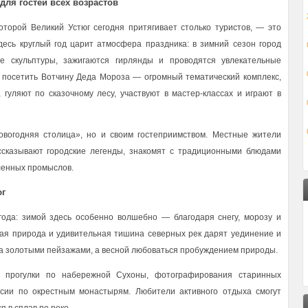
для гостей всех возрастов
которой Великий Устюг сегодня притягивает столько туристов, — это
есь круглый год царит атмосфера праздника: в зимний сезон город
е скульптуры, зажигаются гирлянды и проводятся увлекательные
 посетить Вотчину Деда Мороза — огромный тематический комплекс,
 гуляют по сказочному лесу, участвуют в мастер-классах и играют в
новогодняя столица», но и своим гостеприимством. Местные жители
ссказывают городские легенды, знакомят с традиционными блюдами
ленных промыслов.
юг
года: зимой здесь особенно волшебно — благодаря снегу, морозу и
ая природа и удивительная тишина северных рек дарят уединение и
а золотыми пейзажами, а весной любоваться пробуждением природы.
 прогулки по набережной Сухоны, фотографирования старинных
урсии по окрестным монастырям. Любители активного отдыха смогут