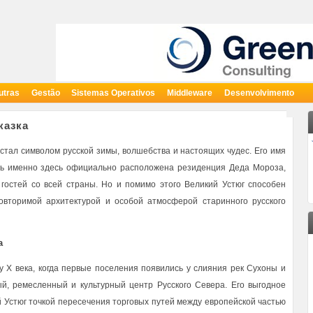
utras
Gestão
Sistemas Operativos
Middleware
Desenvolvimento
казка
стал символом русской зимы, волшебства и настоящих чудес. Его имя
едь именно здесь официально расположена резиденция Деда Мороза,
гостей со всей страны. Но и помимо этого Великий Устюг способен
овторимой архитектурой и особой атмосферой старинного русского
а
у X века, когда первые поселения появились у слияния рек Сухоны и
ый, ремесленный и культурный центр Русского Севера. Его выгодное
 Устюг точкой пересечения торговых путей между европейской частью