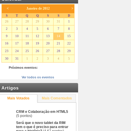
<
Janeiro de 2012
>
S
T
Q
Q
S
S
D
26
27
28
29
30
31
1
2
3
4
5
6
7
8
9
10
11
12
13
14
15
16
17
18
19
20
21
22
23
24
25
26
27
28
29
30
31
1
2
3
4
5
Próximos eventos:
Ver todos os eventos
Artigos
Mais Votados
Mais Comentados
CRM e Colaboração em HTML5
(5 pontos)
Será que o novo tablet da RIM
tem o que é preciso para entrar