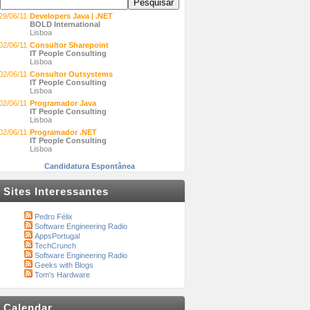
29/06/11
Developers Java | .NET
BOLD International
Lisboa
02/06/11
Consultor Sharepoint
IT People Consulting
Lisboa
02/06/11
Consultor Outsystems
IT People Consulting
Lisboa
02/06/11
Programador Java
IT People Consulting
Lisboa
02/06/11
Programador .NET
IT People Consulting
Lisboa
Candidatura Espontânea
Sites Interessantes
Pedro Félix
Software Engineering Radio
AppsPortugal
TechCrunch
Software Engineering Radio
Geeks with Blogs
Tom's Hardware
Calendar