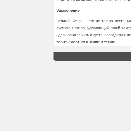
покататься на лыжах, санках или отправитьс
Заключение
Великий Устюг — это не только место, гд
русского Севера, удивляющий своей каме
Здесь легко забыть о суете, насладиться н
только оказаться в Великом Устюге.