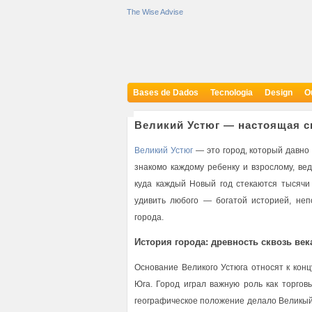
The Wise Advise
Bases de Dados
Tecnologia
Design
O
Великий Устюг — настоящая с
Великий Устюг
— это город, который давно 
знакомо каждому ребенку и взрослому, в
куда каждый Новый год стекаются тысячи 
удивить любого — богатой историей, неп
города.
История города: древность сквозь век
Основание Великого Устюга относят к конц
Юга. Город играл важную роль как торгов
географическое положение делало Великый